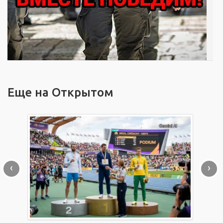
Еще на Открытом
‹
›