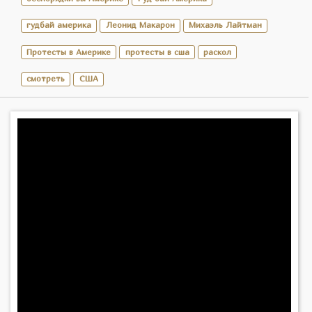
гудбай америка
Леонид Макарон
Михаэль Лайтман
Протесты в Америке
протесты в сша
раскол
смотреть
США