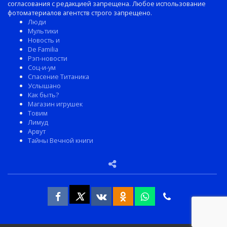
согласования с редакцией запрещена. Любое использование
фотоматериалов агентств строго запрещено.
Люди
Мультики
Новость и
De Familia
Рэп-новости
Соц-и-ум
Спасение Титаника
Услышано
Как быть?
Магазин игрушек
Товим
Лимуд
Арвут
Тайны Вечной книги