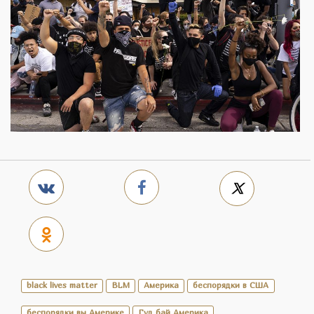
black lives matter
BLM
Америка
беспорядки в США
беспорядки вы Америке
Гуд бай Америка