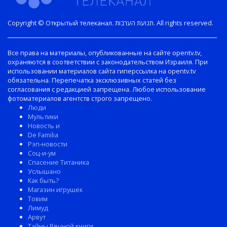
Copyright © Открытый телеканал. תנועת הערבות. All rights reserved.
Все права на материалы, опубликованные на сайте opentv.tv,
охраняются в соответствии с законодательством Израиля. При
использовании материалов сайта гиперссылка на opentv.tv
обязательна. Перепечатка эксклюзивных статей без
согласования с редакцией запрещена. Любое использование
фотоматериалов агентств строго запрещено.
Люди
Мультики
Новость и
De Familia
Рэп-новости
Соц-и-ум
Спасение Титаника
Услышано
Как быть?
Магазин игрушек
Товим
Лимуд
Арвут
Тайны Вечной книги