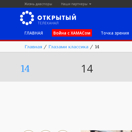
Жизнь диаспоры
Наши партнеры
ГЛАВНАЯ
Война с ХАМАСом
Точка зрения
Главная
/
Глазами классика
/
14
14
14