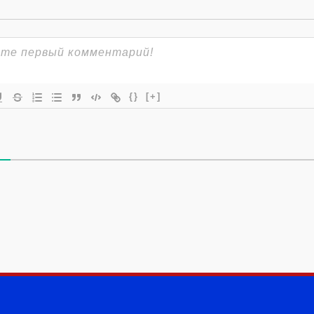
{}
[+]