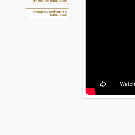
дефицит внимания
синдром дефицита
внимания