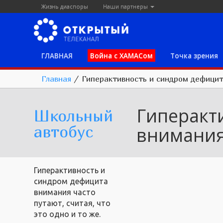
Жизнь диаспоры
Наши партнеры
ГЛАВНАЯ
Война с ХАМАСом
Точка зрения
Главная
/
Гиперактивность и синдром дефици
Гиперакт
Школьный
автобус
внимани
Гиперактивность и
синдром дефицита
внимания часто
путают, считая, что
это одно и то же.