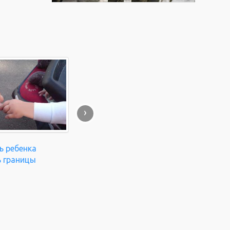
›
ь ребенка
 границы