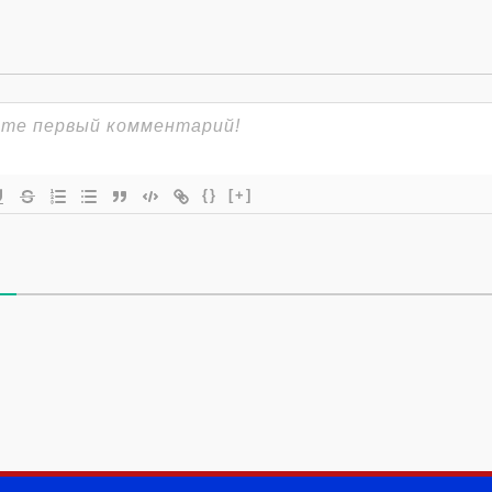
{}
[+]