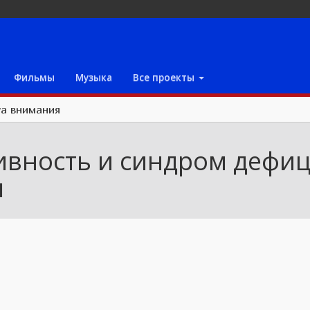
Фильмы
Музыка
Все проекты
та внимания
ивность и синдром дефи
я