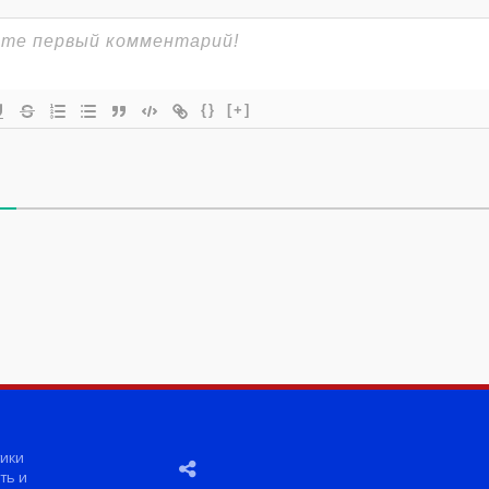
{}
[+]
ики
ть и