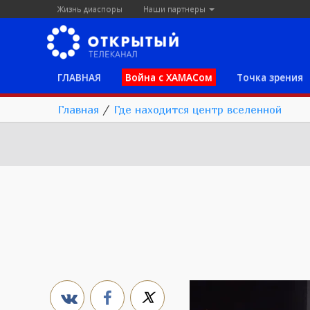
Жизнь диаспоры
Наши партнеры
ГЛАВНАЯ
Война с ХАМАСом
Точка зрения
Главная
/
Где находится центр вселенной