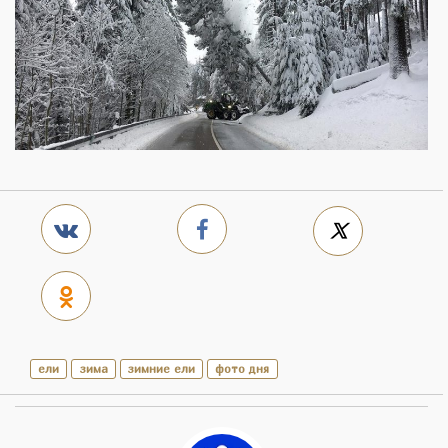
ели
зима
зимние ели
фото дня