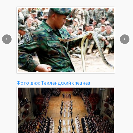
‹
›
Фото дня: Таиландский спецназ