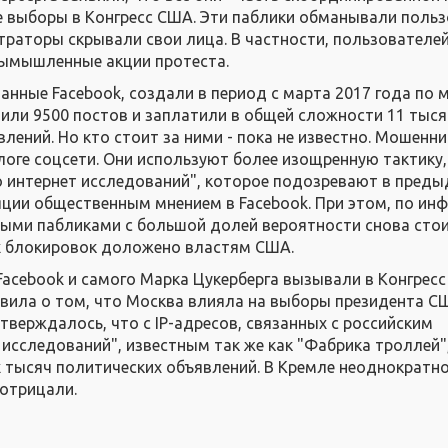
е выборы в Конгресс США. Эти паблики обманывали поль
страторы скрывали свои лица. В частности, пользователе
вымышленные акции протеста.
анные Facebook, создали в период с марта 2017 года по 
тили 9500 постов и заплатили в общей сложности 11 тыся
лений. Но кто стоит за ними - пока не известно. Мошенни
блоге соцсети. Они используют более изощренную тактику,
о интернет исследований", которое подозревают в пред
ции общественным мнением в Facebook. При этом, по ин
овыми пабликами с большой долей вероятности снова сто
х блокировок доложено властям США.
Facebook и самого Марка Цукерберга вызывали в Конгресс
ъявила о том, что Москва влияла на выборы президента С
утверждалось, что с IP-адресов, связанных с российским
 исследований", известным так же как "Фабрика троллей"
 тысяч политических объявлений. В Кремле неоднократн
 отрицали.