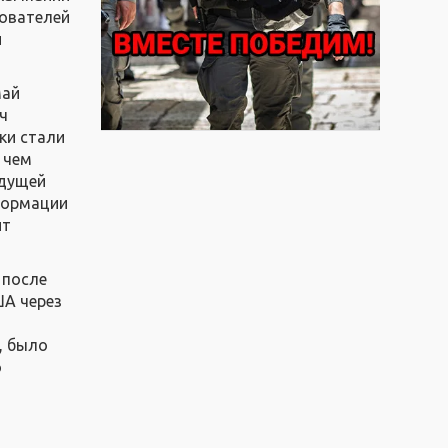
зователей
й
май
ч
ки стали
 чем
ыдущей
формации
ит
 после
ША через
, было
о