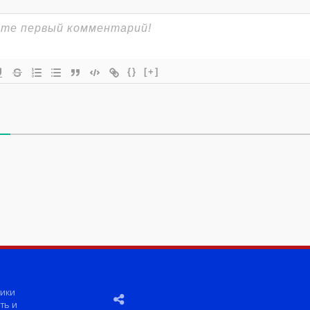
{}
[+]
ики
ть и