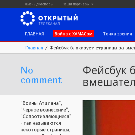
Жизнь диаспоры
Наши партнеры
ГЛАВНАЯ
Война с ХАМАСом
Точка зрения
Главная
/
Фейсбук блокирует страницы за вме
Фейсбук 
No
comment
вмешател
"Воины Атцлана",
"Черное вознесение",
"Сопротивляющиеся"
- так называются
некоторые страницы,