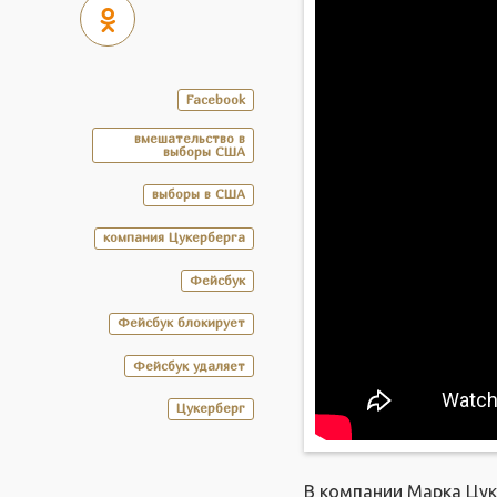
Facebook
вмешательство в
выборы США
выборы в США
компания Цукерберга
Фейсбук
Фейсбук блокирует
Фейсбук удаляет
Цукерберг
В компании Марка Цук