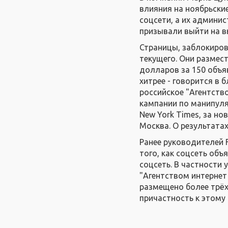
влияния на ноябрьски
соцсети, а их админи
призывали выйти на 
Страницы, заблокиров
текущего. Они размес
долларов за 150 объяв
хитрее - говорится в 
российское "Агентств
кампании по манипуля
New York Times, за н
Москва. О результата
Ранее руководителей 
того, как соцсеть об
соцсеть. В частности 
"Агентством интернет
размещено более трёх
причастность к этому