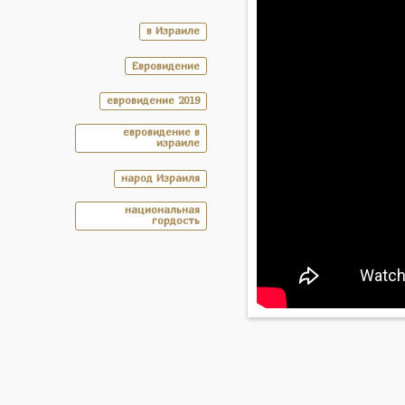
в Израиле
Евровидение
евровидение 2019
евровидение в
израиле
народ Израиля
национальная
гордость