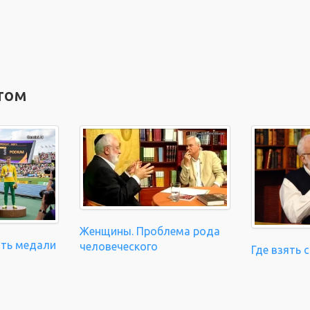
том
Женщины. Проблема рода
ать медали
человеческого
Где взять 