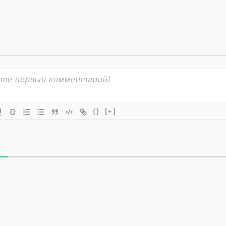
{}
[+]