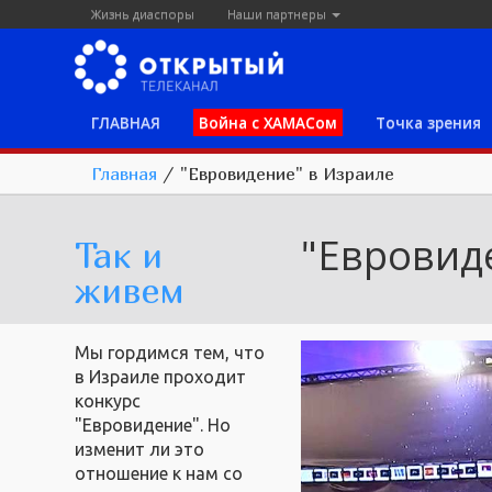
Жизнь диаспоры
Наши партнеры
ГЛАВНАЯ
Война с ХАМАСом
Точка зрения
Главная
/
"Евровидение" в Израиле
"Евровид
Так и
живем
Мы гордимся тем, что
в Израиле проходит
конкурс
"Евровидение". Но
изменит ли это
отношение к нам со