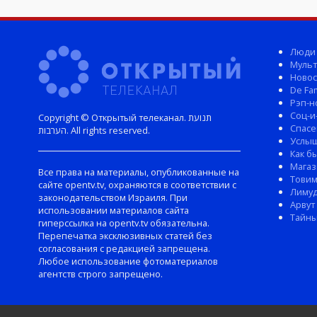
Люди
Мульт
Новос
De Fam
Рэп-н
Соц-и
Copyright © Открытый телеканал. תנועת
Спасе
הערבות. All rights reserved.
Услы
Как б
Магаз
Все права на материалы, опубликованные на
Тови
сайте opentv.tv, охраняются в соответствии с
Лиму
законодательством Израиля. При
Арвут
использовании материалов сайта
Тайны
гиперссылка на opentv.tv обязательна.
Перепечатка эксклюзивных статей без
согласования с редакцией запрещена.
Любое использование фотоматериалов
агентств строго запрещено.