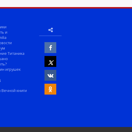
ики
ть и
ilia
овости
-ум
ние Титаника
шано
ыть?
ин игрушек
м
д
 Вечной книги