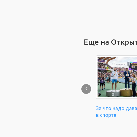
Еще на Откры
‹
За что надо дав
в спорте