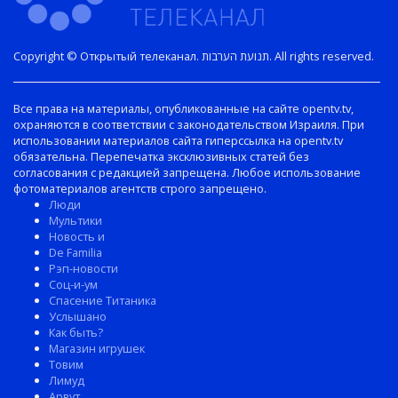
Copyright © Открытый телеканал. תנועת הערבות. All rights reserved.
Все права на материалы, опубликованные на сайте opentv.tv,
охраняются в соответствии с законодательством Израиля. При
использовании материалов сайта гиперссылка на opentv.tv
обязательна. Перепечатка эксклюзивных статей без
согласования с редакцией запрещена. Любое использование
фотоматериалов агентств строго запрещено.
Люди
Мультики
Новость и
De Familia
Рэп-новости
Соц-и-ум
Спасение Титаника
Услышано
Как быть?
Магазин игрушек
Товим
Лимуд
Арвут