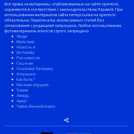
Все права на материалы, опубликованные на сайте opentv.tv,
охраняются в соответствии с законодательством Израиля. При
использовании материалов сайта гиперссылка на opentv.tv
обязательна. Перепечатка эксклюзивных статей без
согласования с редакцией запрещена. Любое использование
фотоматериалов агентств строго запрещено.
Люди
Мультики
Новость и
De Familia
Рэп-новости
Соц-и-ум
Спасение Титаника
Услышано
Как быть?
Магазин игрушек
Товим
Лимуд
Арвут
Тайны Вечной книги