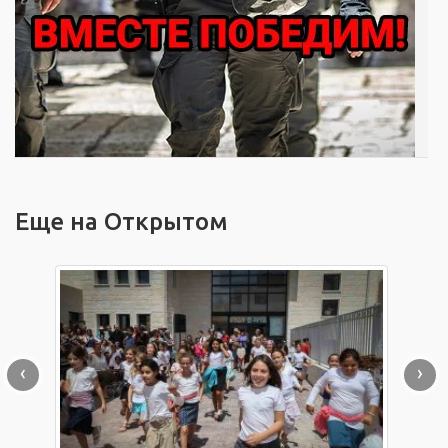
Еще на Открытом
‹
›