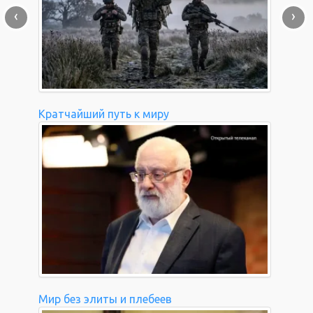
‹
›
Кратчайший путь к миру
Мир без элиты и плебеев