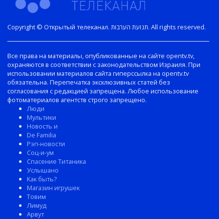
Copyright © Открытый телеканал. תנועת הערבות. All rights reserved.
Все права на материалы, опубликованные на сайте opentv.tv,
охраняются в соответствии с законодательством Израиля. При
использовании материалов сайта гиперссылка на opentv.tv
обязательна. Перепечатка эксклюзивных статей без
согласования с редакцией запрещена. Любое использование
фотоматериалов агентств строго запрещено.
Люди
Мультики
Новость и
De Familia
Рэп-новости
Соц-и-ум
Спасение Титаника
Услышано
Как быть?
Магазин игрушек
Товим
Лимуд
Арвут