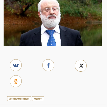
антисемитизм
евреи