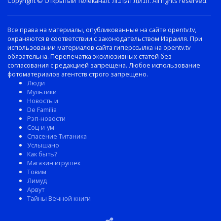
Copyright © Открытый телеканал. תנועת הערבות. All rights reserved.
Все права на материалы, опубликованные на сайте opentv.tv,
охраняются в соответствии с законодательством Израиля. При
использовании материалов сайта гиперссылка на opentv.tv
обязательна. Перепечатка эксклюзивных статей без
согласования с редакцией запрещена. Любое использование
фотоматериалов агентств строго запрещено.
Люди
Мультики
Новость и
De Familia
Рэп-новости
Соц-и-ум
Спасение Титаника
Услышано
Как быть?
Магазин игрушек
Товим
Лимуд
Арвут
Тайны Вечной книги