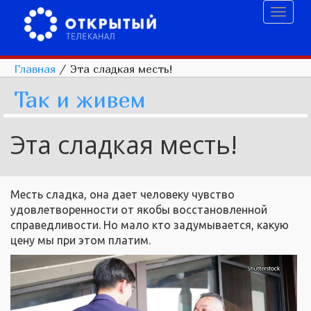
Toggl
naviga
Главная
/
Эта сладкая месть!
Так и живем
Эта сладкая месть!
Месть сладка, она дает человеку чувство
удовлетворенности от якобы восстановленной
справедливости. Но мало кто задумывается, какую
цену мы при этом платим.