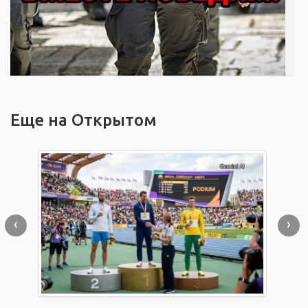
Еще на Открытом
‹
›