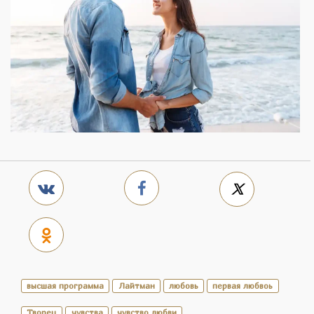
высшая программа
Лайтман
любовь
первая любвоь
Творец
чувства
чувство любви