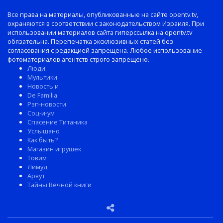
Все права на материалы, опубликованные на сайте opentv.tv,
охраняются в соответствии с законодательством Израиля. При
использовании материалов сайта гиперссылка на opentv.tv
обязательна. Перепечатка эксклюзивных статей без
согласования с редакцией запрещена. Любое использование
фотоматериалов агентств строго запрещено.
Люди
Мультики
Новость и
De Familia
Рэп-новости
Соц-и-ум
Спасение Титаника
Услышано
Как быть?
Магазин игрушек
Товим
Лимуд
Арвут
Тайны Вечной книги