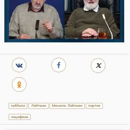
каббала
Лайтман
Михаэль Лайтман
партия
пацифизм