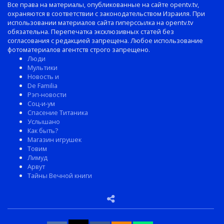
Все права на материалы, опубликованные на сайте opentv.tv,
охраняются в соответствии с законодательством Израиля. При
использовании материалов сайта гиперссылка на opentv.tv
обязательна. Перепечатка эксклюзивных статей без
согласования с редакцией запрещена. Любое использование
фотоматериалов агентств строго запрещено.
Люди
Мультики
Новость и
De Familia
Рэп-новости
Соц-и-ум
Спасение Титаника
Услышано
Как быть?
Магазин игрушек
Товим
Лимуд
Арвут
Тайны Вечной книги