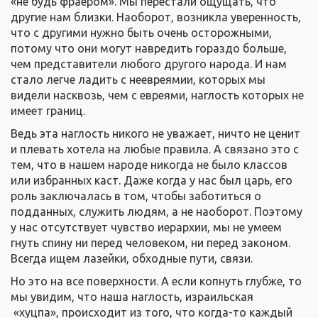
«не будь фраером». Мы перестали ощущать, что
другие нам близки. Наоборот, возникла уверенность,
что с другими нужно быть очень осторожными,
потому что они могут навредить гораздо больше,
чем представители любого другого народа. И нам
стало легче ладить с неевреямии, которых мы
видели насквозь, чем с евреями, наглость которых не
имеет границ.
Ведь эта наглость никого не уважает, ничто не ценит
и плевать хотела на любые правила. А связано это с
тем, что в нашем народе никогда не было классов
или избранных каст. Даже когда у нас был царь, его
роль заключалась в том, чтобы заботиться о
подданных, служить людям, а не наоборот. Поэтому
у нас отсутствует чувство иерархии, мы не умеем
гнуть спину ни перед человеком, ни перед законом.
Всегда ищем лазейки, обходные пути, связи.
Но это на все поверхности. А если копнуть глубже, то
мы увидим, что наша наглость, израильская
«хуцпа», происходит из того, что когда-то каждый