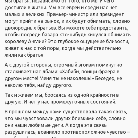
мы братья, независимо от того, кто мы и чего
достигли в жизни. Мы все евреи и среди нас нет
малых и великих. Премьер-министр или президент
могут прийти на рынок, и их будут обнимать, словно
двоюродных братьев. Вы можете себе представить,
чтобы посреди базара кто-нибудь кинулся обнимать
королеву Англии? Это глубокое ощущение близости,
живет в нас с той поры, когда мы действительно
жили как братья.
А с другой стороны, огромный эгоизм поминутно
сталкивает нас лбами: «Хабиби, поищи фраера в
другом месте! Меня ты не наколешь!» Беседер, не
наколю тебя, найду другого.
Так и живем мы, бросаясь из одной крайности в
другую. И нет у нас промежуточных состояний.
В прошлом между нами существовала такая связь,
что мы чувствовали других близкими себе, словно
они наши любимые дети. А когда эта связь
разрушилась, возникло противоположное чувство –