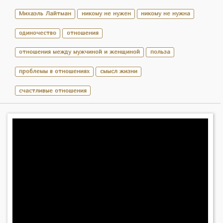
Михаэль Лайтман
никому не нужен
никому не нужна
одиночество
отношения
отношения между мужчиной и женщиной
польза
проблемы в отношениях
смысл жизни
счастливые отношения