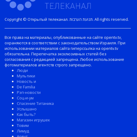
Copyright © Открытый телеканал. תנועת הערבות. All rights reserved.
Все права на материалы, опубликованные на сайте opentv.tv,
охраняются в соответствии с законодательством Израиля. При
использовании материалов сайта гиперссылка на opentv.tv
обязательна. Перепечатка эксклюзивных статей без
согласования с редакцией запрещена. Любое использование
фотоматериалов агентств строго запрещено.
Люди
Мультики
Новость и
De Familia
Рэп-новости
Соц-и-ум
Спасение Титаника
Услышано
Как быть?
Магазин игрушек
Товим
Лимуд
Арвут