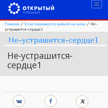
Toggl
naviga
Главная
/
Если поднимутся войной на меня
/
Не-
устрашится-сердце1
Не-устрашится-сердце1
Не-устрашится-
сердце1