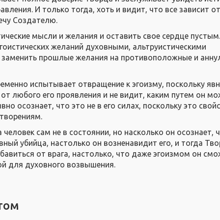
равления. И только тогда, хоть и видит, что все зависит о
ечу Создателю.
тические мысли и желания и оставить свое сердце пустым
эгоистических желаний духовными, альтруистическими
 заменить прошлые желания на противоположные и анну
менно испытывает отвращение к эгоизму, поскольку яв
 от любого его проявления и не видит, каким путем он м
явно осознает, что это не в его силах, поскольку это свой
творениям.
 человек сам не в состоянии, но насколько он осознает, 
овный убийца, настолько он возненавидит его, и тогда Тв
бавиться от врага, настолько, что даже эгоизмом он см
ой для духовного возвышения.
том