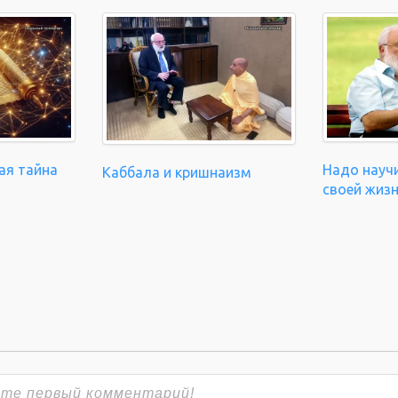
ая тайна
Надо науч
Каббала и кришнаизм
своей жиз