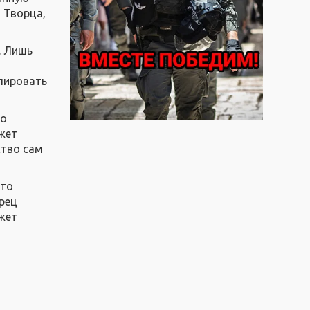
т Творца,
. Лишь
лировать
но
ожет
ство сам
что
орец
ожет