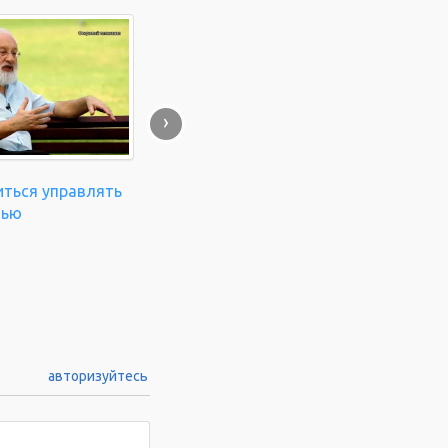
›
иться управлять
нью
авторизуйтесь