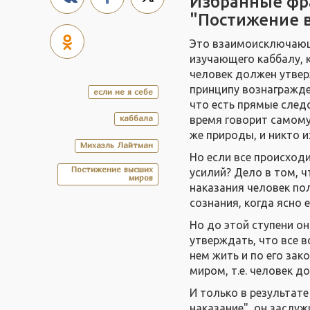
Избранные фр
"Постижение 
Это взаимоисключающе
изучающего каббалу, к
человек должен утверж
принципу вознагражде
если не я себе
что есть прямые следс
каббала
время говорит самому 
же природы, и никто 
Михаэль Лайтман
Но если все происходи
Постижение высших
усилий? Дело в том, 
миров
наказания человек по
сознания, когда ясно 
Но до этой ступени он
утверждать, что все в
нем жить и по его за
миром, т.е. человек 
И только в результате
наказание", он заслу