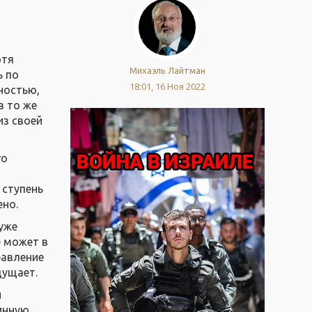
отя
Михаэль Лайтман
ь по
18:01, 16 Ноя 2022
ностью,
в то же
из своей
го
 ступень
ено.
 уже
е может в
равление
щущает.
и
тинную