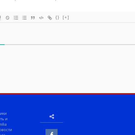
{}
[+]
ики
ть и
ilia
овости
-ум