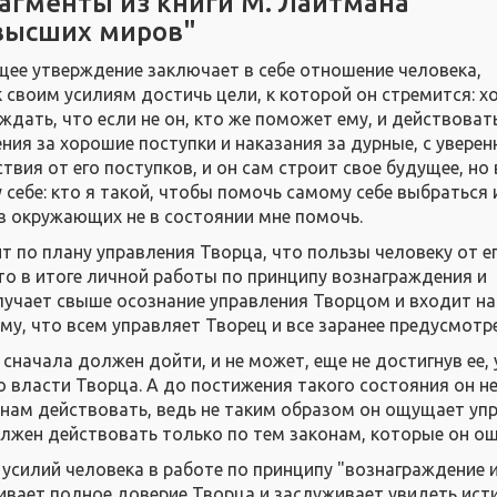
агменты из книги М. Лайтмана
высших миров"
е утверждение заключает в себе отношение человека,
 своим усилиям достичь цели, к которой он стремится: х
дать, что если не он, кто же поможет ему, и действоват
ния за хорошие поступки и наказания за дурные, с уверен
твия от его поступков, и он сам строит свое будущее, но 
себе: кто я такой, чтобы помочь самому себе выбраться 
из окружающих не в состоянии мне помочь.
т по плану управления Творца, что пользы человеку от е
что в итоге личной работы по принципу вознаграждения и
лучает свыше осознание управления Творцом и входит на
ему, что всем управляет Творец и все заранее предусмотр
 сначала должен дойти, и не может, еще не достигнув ее,
о власти Творца. А до постижения такого состояния он н
конам действовать, ведь не таким образом он ощущает уп
должен действовать только по тем законам, которые он о
 усилий человека в работе по принципу "вознаграждение 
живает полное доверие Творца и заслуживает увидеть ис