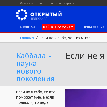
Жизнь диаспоры
Наши партнеры
ГЛАВНАЯ
Война с ХАМАСом
Точка зрения
Главная
/
Если не я себе, то кто мне?
Если не я 
Каббала -
наука
нового
поколения
Если не я себе, то кто
поможет мне, а если
только я, то ведь