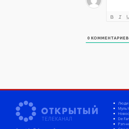
0
КОММЕНТАРИЕВ
Люди
Мульт
Новос
De Fam
Рэп-н
Соц-и