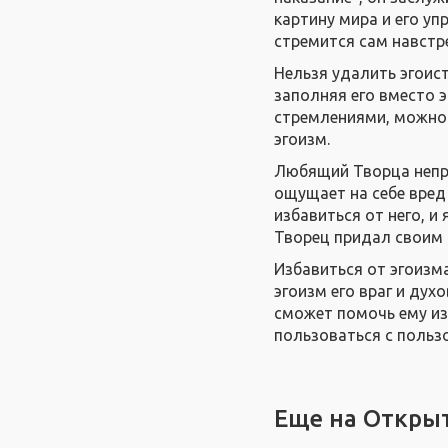
картину мира и его уп
стремится сам навстр
Нельзя удалить эгоис
заполняя его вместо 
стремлениями, можно
эгоизм.
Любящий Творца непре
ощущает на себе вред
избавиться от него, и 
Творец придал своим 
Избавиться от эгоизма
эгоизм его враг и дух
сможет помочь ему из
пользоваться с польз
Еще на Откры