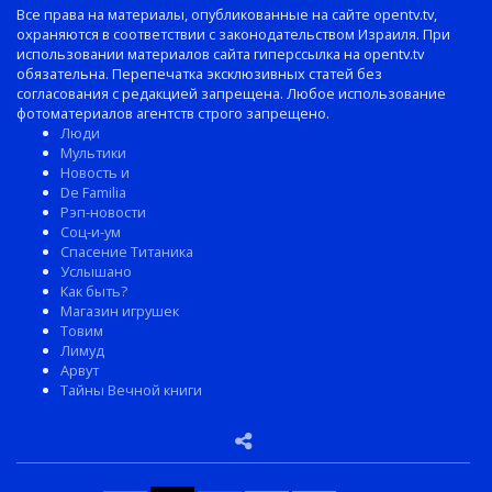
Все права на материалы, опубликованные на сайте opentv.tv,
охраняются в соответствии с законодательством Израиля. При
использовании материалов сайта гиперссылка на opentv.tv
обязательна. Перепечатка эксклюзивных статей без
согласования с редакцией запрещена. Любое использование
фотоматериалов агентств строго запрещено.
Люди
Мультики
Новость и
De Familia
Рэп-новости
Соц-и-ум
Спасение Титаника
Услышано
Как быть?
Магазин игрушек
Товим
Лимуд
Арвут
Тайны Вечной книги