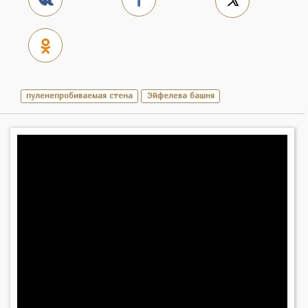
пуленепробиваемая стена
Эйфелева башня