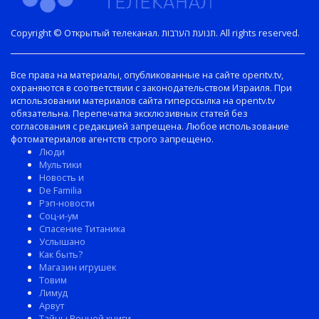
Copyright © Открытый телеканал. תנועת הערבות. All rights reserved.
Все права на материалы, опубликованные на сайте opentv.tv,
охраняются в соответствии с законодательством Израиля. При
использовании материалов сайта гиперссылка на opentv.tv
обязательна. Перепечатка эксклюзивных статей без
согласования с редакцией запрещена. Любое использование
фотоматериалов агентств строго запрещено.
Люди
Мультики
Новость и
De Familia
Рэп-новости
Соц-и-ум
Спасение Титаника
Услышано
Как быть?
Магазин игрушек
Товим
Лимуд
Арвут
Тайны Вечной книги