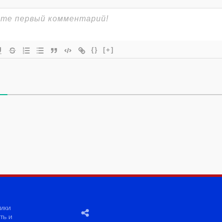
{}
[+]
ики
ть и