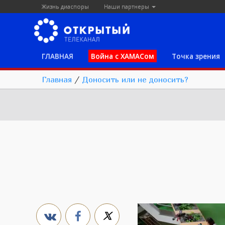
Жизнь диаспоры
Наши партнеры
ГЛАВНАЯ
Война с ХАМАСом
Точка зрения
Главная
/
Доносить или не доносить?