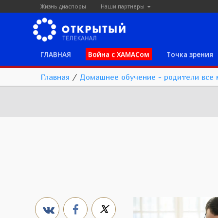
Жизнь диаспоры
Наши партнеры
ГЛАВНАЯ
Война с ХАМАСом
Точка зрения
Главная
/
Домашнее обучение - родители все