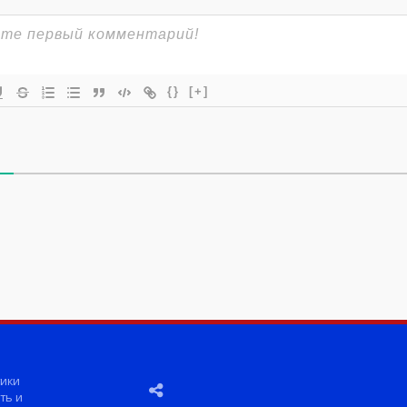
{}
[+]
ики
ть и