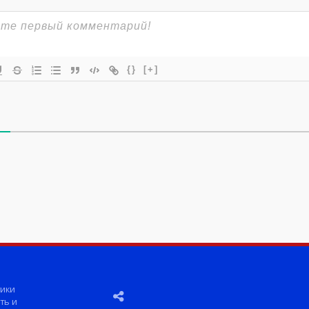
{}
[+]
ики
ть и