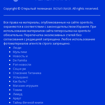
Copyright © Открытый телеканал. תנועת הערבות. All rights reserved.
Все права на материалы, опубликованные на сайте opentv.tv,
охраняются в соответствии с законодательством Израиля. При
использовании материалов сайта гиперссылка на opentv.tv
обязательна. Перепечатка эксклюзивных статей без
согласования с редакцией запрещена. Любое использование
фотоматериалов агентств строго запрещено.
Люди
Мультики
Новость и
De Familia
Рэп-новости
Соц-и-ум
Спасение Титаника
Услышано
Как быть?
Магазин игрушек
Товим
Лимуд
Арвут
Тайны Вечной книги