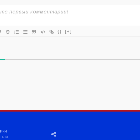
{}
[+]
ики
ть и