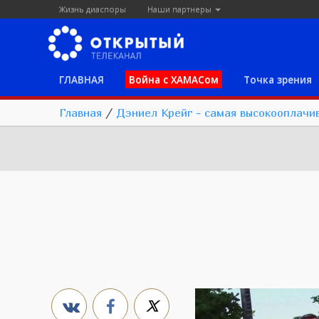
Жизнь диаспоры
Наши партнеры
ГЛАВНАЯ
Война с ХАМАСом
Точка зрения
Главная
/
Дэниел Крейг - самая высокооплачив