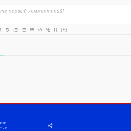
{}
[+]
ики
ть и