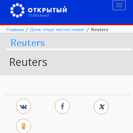
Toggl
naviga
Главная
/
День отца: послесловие
/
Reuters
Reuters
Reuters