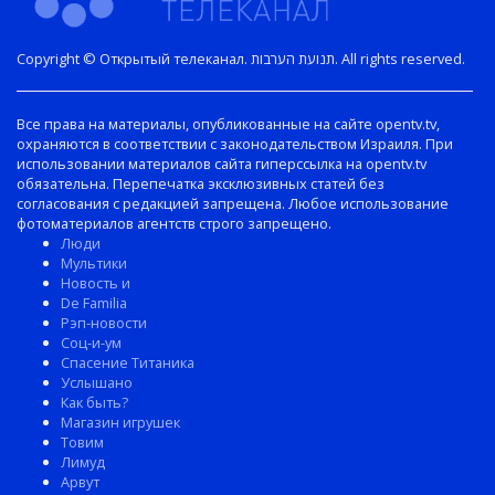
Copyright © Открытый телеканал. תנועת הערבות. All rights reserved.
Все права на материалы, опубликованные на сайте opentv.tv,
охраняются в соответствии с законодательством Израиля. При
использовании материалов сайта гиперссылка на opentv.tv
обязательна. Перепечатка эксклюзивных статей без
согласования с редакцией запрещена. Любое использование
фотоматериалов агентств строго запрещено.
Люди
Мультики
Новость и
De Familia
Рэп-новости
Соц-и-ум
Спасение Титаника
Услышано
Как быть?
Магазин игрушек
Товим
Лимуд
Арвут