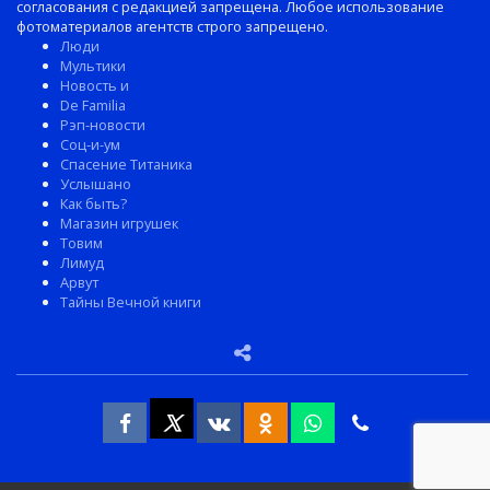
согласования с редакцией запрещена. Любое использование
фотоматериалов агентств строго запрещено.
Люди
Мультики
Новость и
De Familia
Рэп-новости
Соц-и-ум
Спасение Титаника
Услышано
Как быть?
Магазин игрушек
Товим
Лимуд
Арвут
Тайны Вечной книги