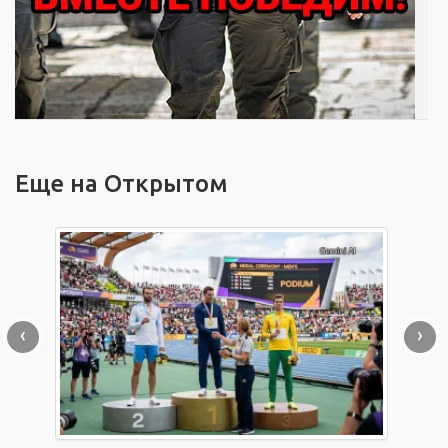
Еще на Открытом
‹
›