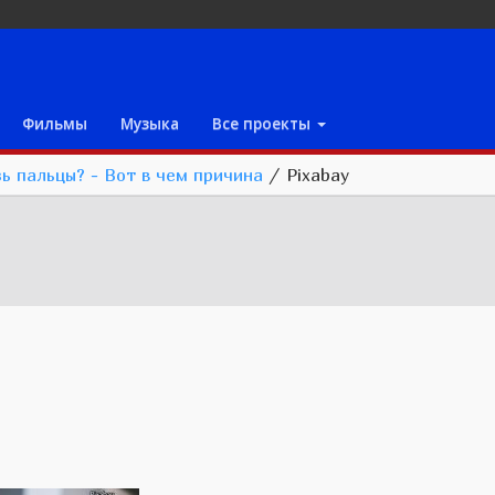
Фильмы
Музыка
Все проекты
зь пальцы? - Вот в чем причина
/
Pixabay