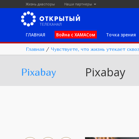
Жизнь диаспоры
Наши партнеры
ГЛАВНАЯ
Война с ХАМАСом
Точка зрения
Главная
/
Чувствуете, что жизнь утекает скво
Pixabay
Pixabay