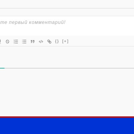
{}
[+]