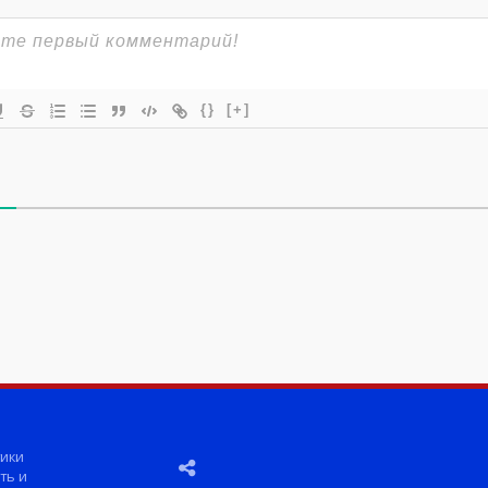
{}
[+]
ики
ть и