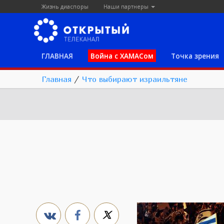
Жизнь диаспоры
Наши партнеры
ГЛАВНАЯ
Война с ХАМАСом
Точка зрения
Главная
/
Что выбирают израильтяне