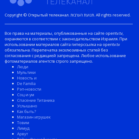
Copyright © Открытый телеканал. תנועת הערבות. All rights reserved.
Все права на материалы, опубликованные на сайте opentv.tv,
охраняются в соответствии с законодательством Израиля. При
использовании материалов сайта гиперссылка на opentv.tv
обязательна. Перепечатка эксклюзивных статей без
согласования с редакцией запрещена. Любое использование
фотоматериалов агентств строго запрещено.
Люди
Мультики
Новость и
De Familia
Рэп-новости
Соц-и-ум
Спасение Титаника
Услышано
Как быть?
Магазин игрушек
Товим
Лимуд
Арвут