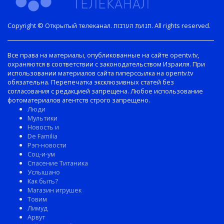
Copyright © Открытый телеканал. תנועת הערבות. All rights reserved.
Все права на материалы, опубликованные на сайте opentv.tv,
охраняются в соответствии с законодательством Израиля. При
использовании материалов сайта гиперссылка на opentv.tv
обязательна. Перепечатка эксклюзивных статей без
согласования с редакцией запрещена. Любое использование
фотоматериалов агентств строго запрещено.
Люди
Мультики
Новость и
De Familia
Рэп-новости
Соц-и-ум
Спасение Титаника
Услышано
Как быть?
Магазин игрушек
Товим
Лимуд
Арвут