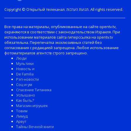
Copyright © Открытый телеканал. תנועת הערבות. All rights reserved.
Все права на материалы, опубликованные на сайте opentv.tv,
охраняются в соответствии с законодательством Израиля. При
использовании материалов сайта гиперссылка на opentv.tv
обязательна. Перепечатка эксклюзивных статей без
согласования с редакцией запрещена. Любое использование
фотоматериалов агентств строго запрещено.
Люди
Мультики
Новость и
De Familia
Рэп-новости
Соц-и-ум
Спасение Титаника
Услышано
Как быть?
Магазин игрушек
Товим
Лимуд
Арвут
Тайны Вечной книги