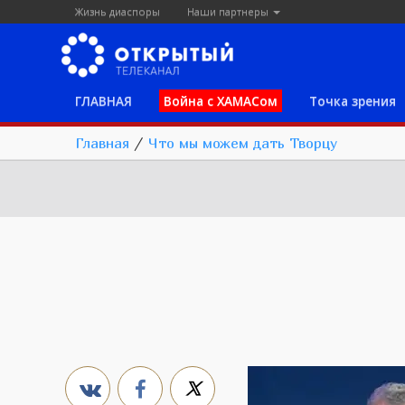
Жизнь диаспоры
Наши партнеры
ГЛАВНАЯ
Война с ХАМАСом
Точка зрения
Главная
/
Что мы можем дать Творцу