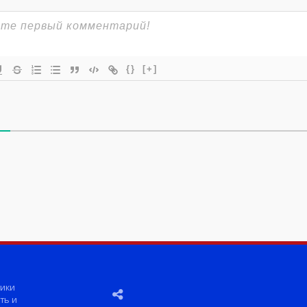
{}
[+]
ики
ть и