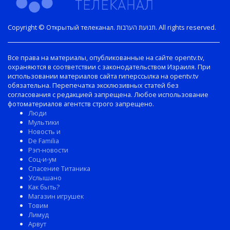
Copyright © Открытый телеканал. תנועת הערבות. All rights reserved.
Все права на материалы, опубликованные на сайте opentv.tv,
охраняются в соответствии с законодательством Израиля. При
использовании материалов сайта гиперссылка на opentv.tv
обязательна. Перепечатка эксклюзивных статей без
согласования с редакцией запрещена. Любое использование
фотоматериалов агентств строго запрещено.
Люди
Мультики
Новость и
De Familia
Рэп-новости
Соц-и-ум
Спасение Титаника
Услышано
Как быть?
Магазин игрушек
Товим
Лимуд
Арвут