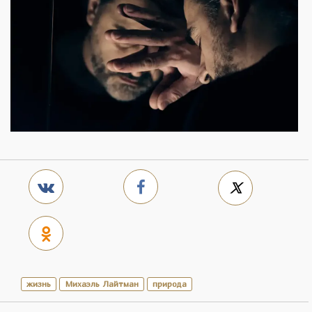
жизнь
Михаэль Лайтман
природа