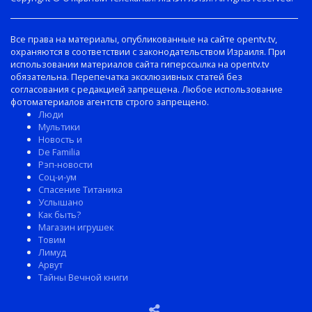
Все права на материалы, опубликованные на сайте opentv.tv,
охраняются в соответствии с законодательством Израиля. При
использовании материалов сайта гиперссылка на opentv.tv
обязательна. Перепечатка эксклюзивных статей без
согласования с редакцией запрещена. Любое использование
фотоматериалов агентств строго запрещено.
Люди
Мультики
Новость и
De Familia
Рэп-новости
Соц-и-ум
Спасение Титаника
Услышано
Как быть?
Магазин игрушек
Товим
Лимуд
Арвут
Тайны Вечной книги