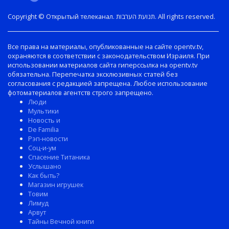
Copyright © Открытый телеканал. תנועת הערבות. All rights reserved.
Все права на материалы, опубликованные на сайте opentv.tv,
охраняются в соответствии с законодательством Израиля. При
использовании материалов сайта гиперссылка на opentv.tv
обязательна. Перепечатка эксклюзивных статей без
согласования с редакцией запрещена. Любое использование
фотоматериалов агентств строго запрещено.
Люди
Мультики
Новость и
De Familia
Рэп-новости
Соц-и-ум
Спасение Титаника
Услышано
Как быть?
Магазин игрушек
Товим
Лимуд
Арвут
Тайны Вечной книги