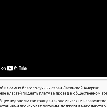
ой из самых благополучных стран Латинской Америки
ие властей поднять плату за проезд в общественном тр
общее недовольство граждан экономическим неравенство
стациями происходят погромы, поджоги и мародерство.