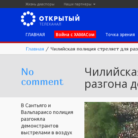
Жизнь диаспоры
Наши партнеры
ГЛАВНАЯ
Война с ХАМАСом
Точка зрения
Главная
/
Чилийская полиция стреляет для ра
Чилийска
No
comment
разгона 
В Сантьяго и
Вальпараисо полиция
разгоняла
демонстрантов
выстрелами в воздух