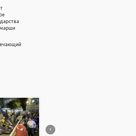
от
ое
ударства
"марши
твечающий
›