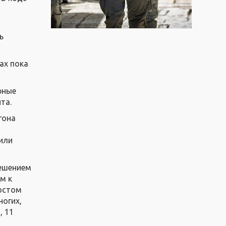
ь
ах пока
рные
та.
гона
или
решением
м к
остом
ногих,
, 11