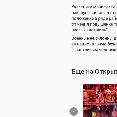
Участники манифестац
накануне заявил, что 
положение в ряде райо
отменил повышение тр
пустых кастрюль".
Военные не склонны д
за национальную безоп
"счастливым человеко
Еще на Откры
‹