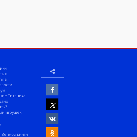
ики
ть и
ilia
овости
-ум
ние Титаника
шано
ыть?
ин игрушек
м
д
 Вечной книги