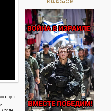
10:32, 22 Окт 2019
анспорте.
м.
 В ходе