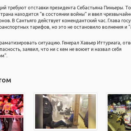
ий требуют отставки президента Себастьяна Пиньеры. Т
страна находится "в состоянии войны" и ввел чрезвычайн
нов. В Сантьяго действует комендантский час. Глава гос
анспортных тарифов, но это не остановило волнения и 
раматизировать ситуацию. Генерал Хавьер Иттуриага, о
асность, заявил, что ни с кем не воюет и назвал себя
м".
том