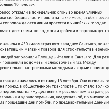
больше 10 человек.
раисо открыли в понедельник огонь во время уличных
ики сил безопасности пошли на такие меры, чтобы пресеч
 сопровождаются акции протеста в чилийских городах.
ают десятками, но поджоги и грабежи в торговых центр
ложенном в 430 километрах юго-западнее Сантьяго, пожа
 охватившим магазин товаров для строительства и ремон
 людей заполонили Площадь Италии в Сантьяго. Для раз
и применили водометы и слезоточивый газ. Между
 решительно настроенными молодыми людьми происход
 граждан начались в пятницу 18 октября. Они вызваны 
 на проезд в общественном транспорте. Это стало толчко
 недовольства имущественным расслоением в стране, р
азования и здравоохранения, неадекватной, по мнению м
 За прошедшие дни погибли, по предварительным данным