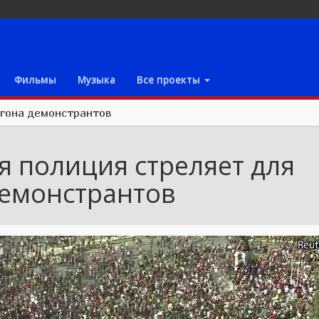
Фильмы
Музыка
Все проекты
згона демонстрантов
я полиция стреляет для
демонстрантов