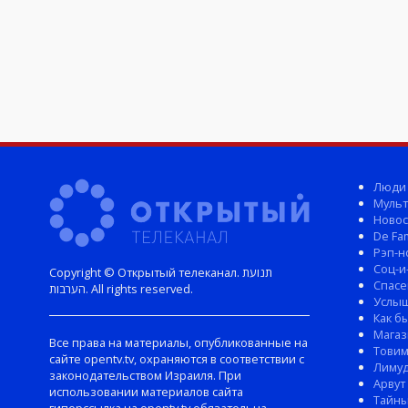
Люди
Мульт
Новос
De Fam
Рэп-н
Соц-и
Copyright © Открытый телеканал. תנועת
Спасе
הערבות. All rights reserved.
Услы
Как б
Магаз
Все права на материалы, опубликованные на
Тови
сайте opentv.tv, охраняются в соответствии с
Лиму
законодательством Израиля. При
Арвут
использовании материалов сайта
Тайны
гиперссылка на opentv.tv обязательна.