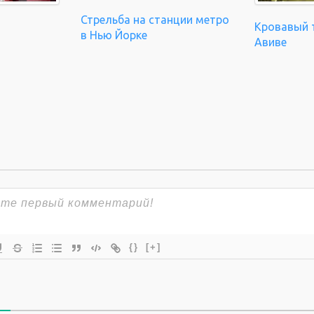
Стрельба на станции метро
Кровавый т
в Нью Йорке
Авиве
{}
[+]