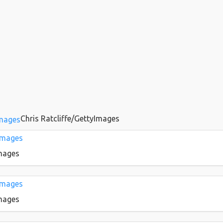
Chris Ratcliffe/GettyImages
Images
Images