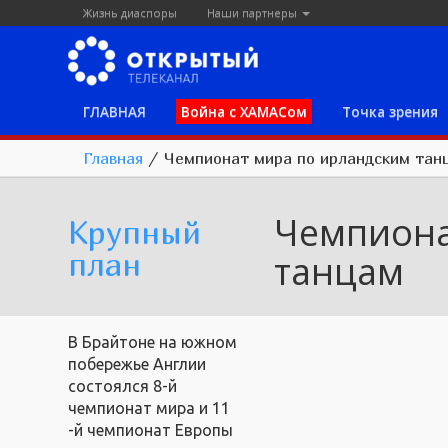
Жизнь диаспоры
Наши партнеры
ГЛАВНАЯ
Война с ХАМАСом
Точка зрения
Главная
/
Чемпионат мира по ирландским тан
Чемпиона
Крупный
план
танцам
В Брайтоне на южном
побережье Англии
состоялся 8-й
чемпионат мира и 11
-й чемпионат Европы