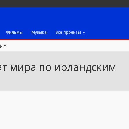
Фильмы
Музыка
Все проекты
цам
т мира по ирландским