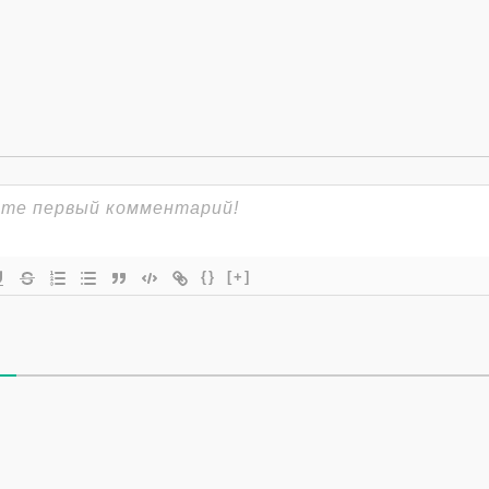
{}
[+]