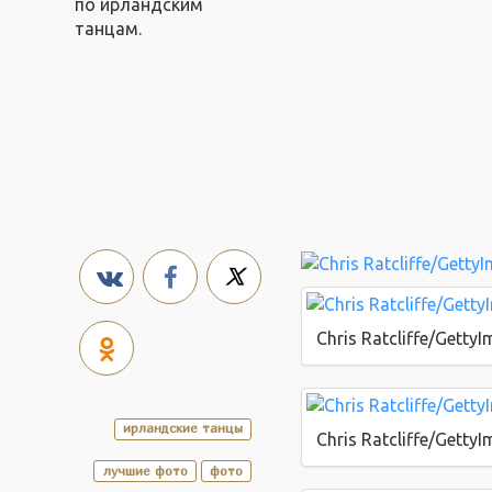
по ирландским
танцам.
Chris Ratcliffe/Getty
ирландские танцы
Chris Ratcliffe/Getty
лучшие фото
фото