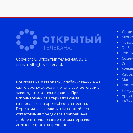
Люди
Мульт
Новос
De Fam
Рэп-н
Соц-и
Copyright © Открытый телеканал. תנועת
Спасе
הערבות. All rights reserved.
Услы
Как б
Магаз
Все права на материалы, опубликованные на
Тови
сайте opentv.tv, охраняются в соответствии с
Лиму
законодательством Израиля. При
Арвут
использовании материалов сайта
Тайны
гиперссылка на opentv.tv обязательна.
Перепечатка эксклюзивных статей без
согласования с редакцией запрещена.
Любое использование фотоматериалов
агентств строго запрещено.