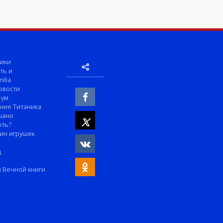
ики
ть и
ilia
овости
-ум
ние Титаника
шано
ыть?
ин игрушек
м
д
 Вечной книги