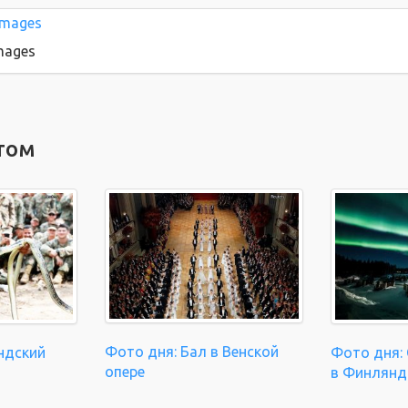
Images
том
Фото дня: Бал в Венской
ндский
Фото дня: 
опере
в Финлянд