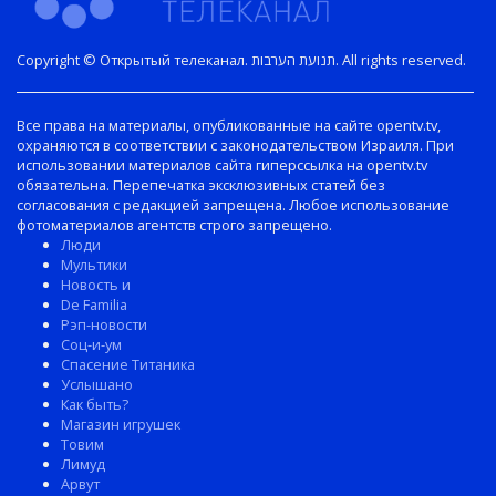
Copyright © Открытый телеканал. תנועת הערבות. All rights reserved.
Все права на материалы, опубликованные на сайте opentv.tv,
охраняются в соответствии с законодательством Израиля. При
использовании материалов сайта гиперссылка на opentv.tv
обязательна. Перепечатка эксклюзивных статей без
согласования с редакцией запрещена. Любое использование
фотоматериалов агентств строго запрещено.
Люди
Мультики
Новость и
De Familia
Рэп-новости
Соц-и-ум
Спасение Титаника
Услышано
Как быть?
Магазин игрушек
Товим
Лимуд
Арвут