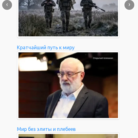
‹
›
Кратчайший путь к миру
Мир без элиты и плебеев