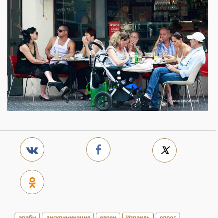
арабы
дискриминация
евреи
Израиль
опрос