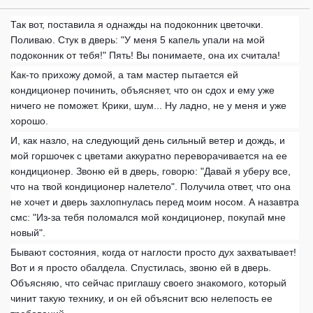
Так вот, поставила я однажды на подоконник цветочки.
Поливаю. Стук в дверь: "У меня 5 капель упали на мой
подоконник от тебя!" Пять! Вы понимаете, она их считала!
Как-то прихожу домой, а там мастер пытается ей
кондиционер починить, объясняет, что он сдох и ему уже
ничего не поможет. Крики, шум... Ну ладно, не у меня и уже
хорошо.
И, как назло, на следующий день сильный ветер и дождь, и
мой горшочек с цветами аккуратно переворачивается на ее
кондиционер. Звоню ей в дверь, говорю: "Давай я уберу все,
что на твой кондиционер налетело". Получила ответ, что она
не хочет и дверь захлопнулась перед моим носом. А назавтра
смс: "Из-за тебя поломался мой кондиционер, покупай мне
новый".
Бывают состояния, когда от наглости просто дух захватывает!
Вот и я просто обалдела. Спустилась, звоню ей в дверь.
Объясняю, что сейчас приглашу своего знакомого, который
чинит такую технику, и он ей объяснит всю нелепость ее