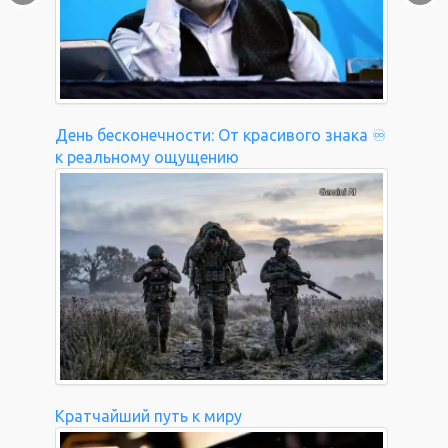
День бесконечности: От красивого знака ♾️
к реальному ощущению
Кратчайший путь к миру