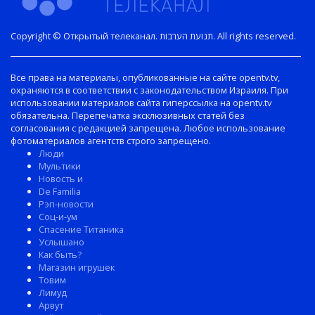
Copyright © Открытый телеканал. תנועת הערבות. All rights reserved.
Все права на материалы, опубликованные на сайте opentv.tv,
охраняются в соответствии с законодательством Израиля. При
использовании материалов сайта гиперссылка на opentv.tv
обязательна. Перепечатка эксклюзивных статей без
согласования с редакцией запрещена. Любое использование
фотоматериалов агентств строго запрещено.
Люди
Мультики
Новость и
De Familia
Рэп-новости
Соц-и-ум
Спасение Титаника
Услышано
Как быть?
Магазин игрушек
Товим
Лимуд
Арвут