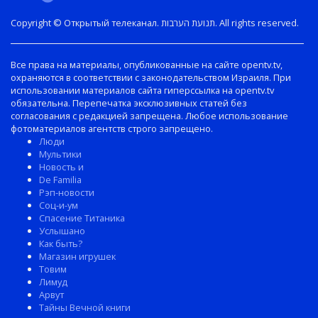
Copyright © Открытый телеканал. תנועת הערבות. All rights reserved.
Все права на материалы, опубликованные на сайте opentv.tv,
охраняются в соответствии с законодательством Израиля. При
использовании материалов сайта гиперссылка на opentv.tv
обязательна. Перепечатка эксклюзивных статей без
согласования с редакцией запрещена. Любое использование
фотоматериалов агентств строго запрещено.
Люди
Мультики
Новость и
De Familia
Рэп-новости
Соц-и-ум
Спасение Титаника
Услышано
Как быть?
Магазин игрушек
Товим
Лимуд
Арвут
Тайны Вечной книги