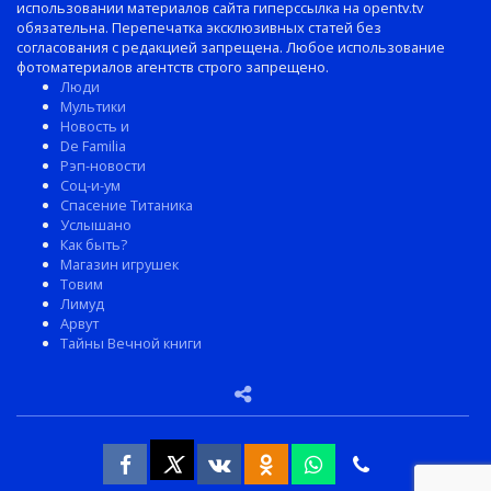
использовании материалов сайта гиперссылка на opentv.tv
обязательна. Перепечатка эксклюзивных статей без
согласования с редакцией запрещена. Любое использование
фотоматериалов агентств строго запрещено.
Люди
Мультики
Новость и
De Familia
Рэп-новости
Соц-и-ум
Спасение Титаника
Услышано
Как быть?
Магазин игрушек
Товим
Лимуд
Арвут
Тайны Вечной книги