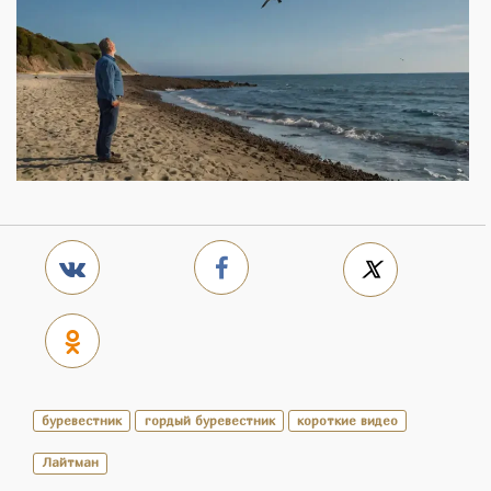
буревестник
гордый буревестник
короткие видео
Лайтман