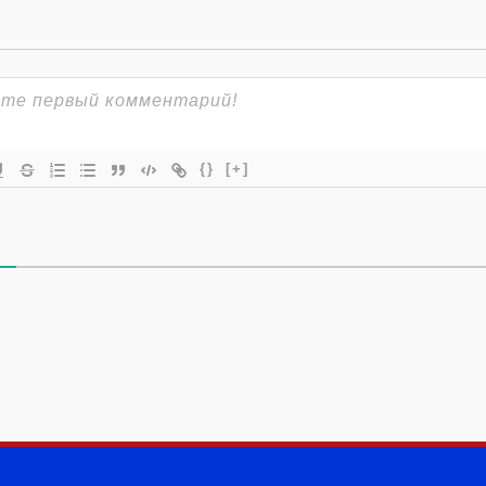
{}
[+]