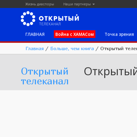
Жизнь диаспоры
Наши партнеры
ГЛАВНАЯ
Война с ХАМАСом
Точка зрения
Главная
/
Больше, чем книга
/
Открытый теле
Открытый
Открытый
телеканал